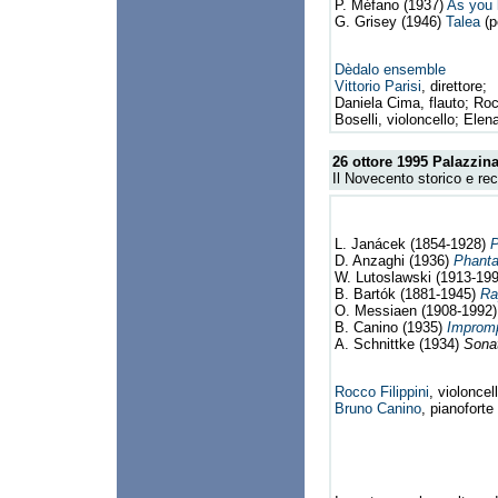
P. Méfano (1937)
As you 
G. Grisey (1946)
Talea
(p
Dèdalo ensemble
Vittorio Parisi
, direttore;
Daniela Cima, flauto; Roc
Boselli, violoncello; Elen
26 ottore 1995
Palazzina
Il Novecento storico e re
L. Janácek (1854-1928)
D. Anzaghi (1936)
Phant
W. Lutoslawski (1913-19
B. Bartók (1881-1945)
Rap
O. Messiaen (1908-1992
B. Canino (1935)
Impromp
A. Schnittke (1934)
Sona
Rocco Filippini
, violoncel
Bruno Canino
, pianoforte