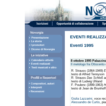
EVENTI REALIZZ
Eventi 1995
8 ottobre 1995
Palazzina
Il melologo fra Ottocento
R. Strauss (1864-1949)
E
testo di Alfred Tennyson
R. Strauss
Das Schloß 
testo di Ludwig Uhland
F. Poulenc (1899-1963)
H
testo di Jean de Brunhoff
Giulia Lazzarini
, voce rec
Alessandro de Curtis
, pi