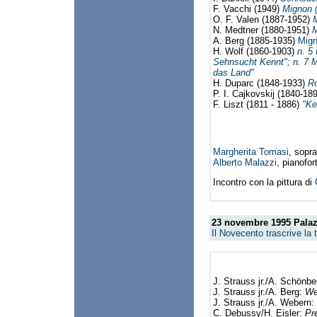
F. Vacchi (1949)
Mignon 
O. F. Valen (1887-1952)
M
N. Medtner (1880-1951)
M
A. Berg (1885-1935)
Mign
H. Wolf (1860-1903)
n. 5 
Sehnsucht Kennt"; n. 7 M
das Land"
H. Duparc (1848-1933)
R
P. I. Cajkovskij (1840-18
F. Liszt (1811 - 1886)
"Ke
Margherita Tomasi
, sopr
Alberto Malazzi
, pianofor
Incontro con la pittura di
23 novembre 1995
Palaz
Il Novecento trascrive la 
J. Strauss jr./A. Schönb
J. Strauss jr./A. Berg:
We
J. Strauss jr./A. Webern:
C. Debussy/H. Eisler:
Pr