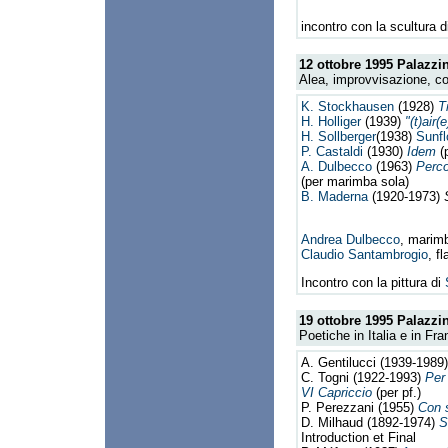
incontro con la scultura 
12 ottobre 1995
Palazzin
Alea, improvvisazione, co
K. Stockhausen
(1928)
T
H. Holliger
(1939)
"(t)air(e
H. Sollberger
(1938)
Sunf
P. Castaldi
(1930)
Idem
(
A. Dulbecco
(1963)
Perco
(per marimba sola)
B. Maderna
(1920-1973)
Andrea Dulbecco
, marimb
Claudio Santambrogio
, fl
Incontro con la pittura di
19 ottobre 1995
Palazzin
Poetiche in Italia e in Fra
A. Gentilucci (1939-1989
C. Togni (1922-1993)
Per
VI Capriccio
(per pf.)
P. Perezzani (1955)
Con 
D. Milhaud (1892-1974)
S
Introduction et Final