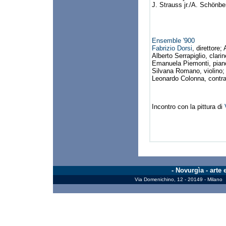
J. Strauss jr./A. Schönb
Ensemble '900
Fabrizio Dorsi
, direttore
Alberto Serrapiglio, clari
Emanuela Piemonti, pianof
Silvana Romano, violino; 
Leonardo Colonna, contr
Incontro con la pittura di
- Novurgìa - arte
Via Domenichino, 12 - 20149 - Milano