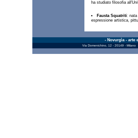
ha studiato filosofia all'Un
Fausta Squatriti
: nata
espressione artistica, pittu
- Novurgìa - arte
Via Domenichino, 12 - 20149 - Milano