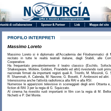
PROFILO INTERPRETI
Massimo Loreto
Massimo Loreto si è diplomato all'Accademia dei Filodrammatici di 
recitato in tutte le realtà teatrali italiane, dagli Stabili, alle Co
Cooperative.
Ha frequentato prevalentemente il teatro classico (Eschilo, Sofocl
Shakespeare, Molière, Goldoni, Pirandello ed altri) rivestendo ruoli primar
nazionale firmati da importanti registi quali A. Trionfo, M. Missiroli, G. 
R. Shammah, A. Calenda, M. Navone, G. Bosetti, F. Ambrosini ed altri.
Intensissima anche l'attività radiofonica alla RAI e alla RSI.
Numerose le apparizioni televisive in sceneggiati degli anni Ottanta e
fiction di RAI 3 per la regia di G. Squizzato.
Al cinema ha rivestito ruoli importanti in film con la regia di M. Bell
Nichetti e P. Del Monte.