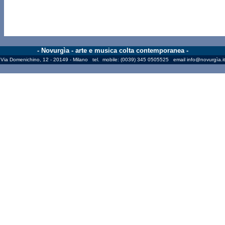
- Novurgìa - arte e musica colta contemporanea -
Via Domenichino, 12 - 20149 - Milano tel. mobile: (0039) 345 0505525 email
info@novurgìa.it