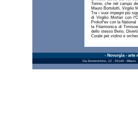
Torino, che nel campo de
Mauro Bortolotti, Virgilio M
Tra i suoi impegni più sig
di Virgilio Mortari con l
Prokof¹ev con la National
la Filarmonica di Timisoa
dello stesso Berio, Divert
Corale per violino e orches
- Novurgìa - arte
Via Domenichino, 12 - 20149 - Milano