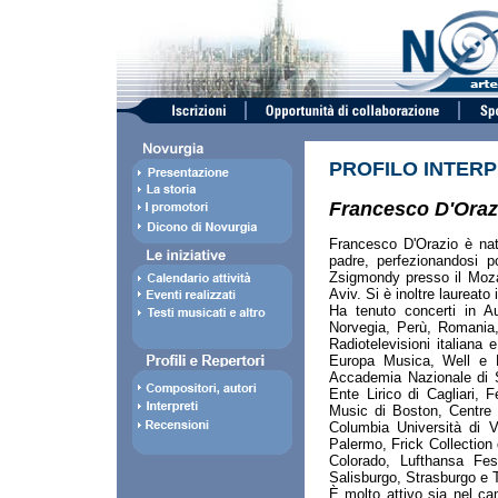
PROFILO INTERP
Francesco D'Oraz
Francesco D'Orazio è nato
padre, perfezionandosi 
Zsigmondy presso il Moza
Aviv. Si è inoltre laureato
Ha tenuto concerti in Au
Norvegia, Perù, Romania, 
Radiotelevisioni italiana 
Europa Musica, Well e BM
Accademia Nazionale di S
Ente Lirico di Cagliari,
Music di Boston, Centre 
Columbia Università di 
Palermo, Frick Collection
Colorado, Lufthansa Fes
Salisburgo, Strasburgo e
È molto attivo sia nel ca